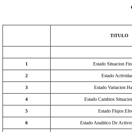
TíTULO
1
Estado Situacion Fin
2
Estado Activida
3
Estado Variacion H
4
Estado Cambios Situacion
5
Estado Flujos Efe
6
Estado Analitico De Activo